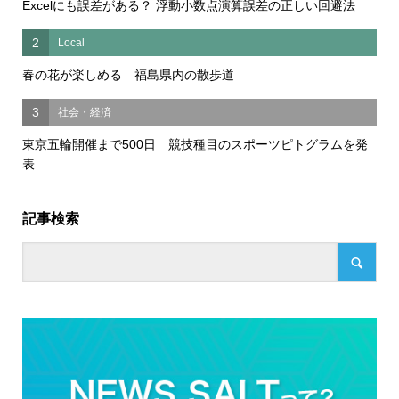
Excelにも誤差がある？ 浮動小数点演算誤差の正しい回避法
2
Local
春の花が楽しめる 福島県内の散歩道
3
社会・経済
東京五輪開催まで500日 競技種目のスポーツピトグラムを発
表
記事検索