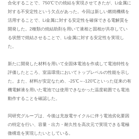
合化することで、750℃での焼結を実現させてきたが、Li金属に
対する不安定性という欠点があった。今回は新しい燃焼機構を
活用することで、Li金属に対する安定性を確保できる電解質を
開発した。2種類の焼結助剤を用いて液相と固相が共存してい
る状態で焼結させることで、Li金属に対する安定性を実現し
た。
新たに開発した材料を用いて全固体電池を作成して電池特性を
評価したところ、室温環境においてトップレベルの性能を示し
た。また、材料が安定なため、-25℃～-120℃といった従来の有
機電解液を用いた電池では使用できなかった温度範囲でも電池
動作することを確認した。
同研究グループは、今後は充放電サイクルに伴う電池劣化要因
の特定を行い、容量・出力・耐久性を高次元で実現できる電極
微構造を実現したいとしている。