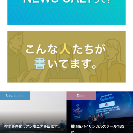
Sustainable
Talent
排水を浄化しアンモニアを回収す...
横須賀バイリンガルスクールYBS
が...