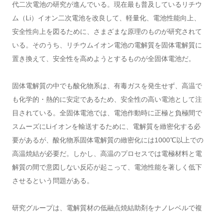
代二次電池の研究が進んでいる。現在最も普及しているリチウ
ム（Li）イオン二次電池を改良して、軽量化、電池性能向上、
安全性向上を図るために、さまざまな原理のものが研究されて
いる。そのうち、リチウムイオン電池の電解質を固体電解質に
置き換えて、安全性を高めようとするものが全固体電池だ。
固体電解質の中でも酸化物系は、有毒ガスを発生せず、高温で
も化学的・熱的に安定であるため、安全性の高い電池として注
目されている。全固体電池では、電池作動時に正極と負極間で
スムーズにLiイオンを輸送するために、電解質を緻密化する必
要があるが、酸化物系固体電解質の緻密化には1000℃以上での
高温焼結が必要だ。しかし、高温のプロセスでは電極材料と電
解質の間で意図しない反応が起こって、電池性能を著しく低下
させるという問題がある。
研究グループは、電解質材の低融点焼結助剤をナノレベルで複