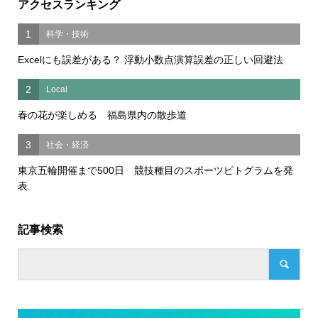
アクセスランキング
1
科学・技術
Excelにも誤差がある？ 浮動小数点演算誤差の正しい回避法
2
Local
春の花が楽しめる 福島県内の散歩道
3
社会・経済
東京五輪開催まで500日 競技種目のスポーツピトグラムを発
表
記事検索