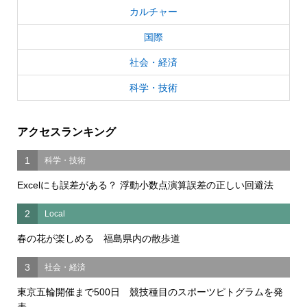
カルチャー
国際
社会・経済
科学・技術
アクセスランキング
1
科学・技術
Excelにも誤差がある？ 浮動小数点演算誤差の正しい回避法
2
Local
春の花が楽しめる 福島県内の散歩道
3
社会・経済
東京五輪開催まで500日 競技種目のスポーツピトグラムを発
表