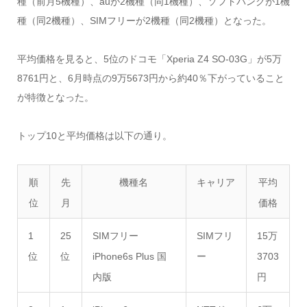
種（前月5機種）、auが2機種（同1機種）、ソフトバンクが1機
種（同2機種）、SIMフリーが2機種（同2機種）となった。
平均価格を見ると、5位のドコモ「Xperia Z4 SO-03G」が5万
8761円と、6月時点の9万5673円から約40％下がっていること
が特徴となった。
トップ10と平均価格は以下の通り。
順
先
機種名
キャリア
平均
位
月
価格
1
25
SIMフリー
SIMフリ
15万
位
位
iPhone6s Plus 国
ー
3703
内版
円