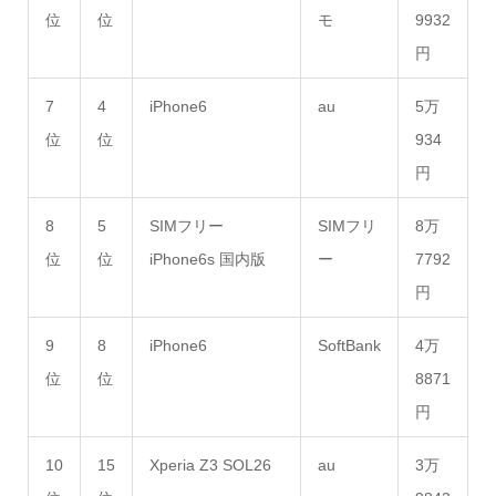
位
位
モ
9932
円
7
4
iPhone6
au
5万
位
位
934
円
8
5
SIMフリー
SIMフリ
8万
位
位
iPhone6s 国内版
ー
7792
円
9
8
iPhone6
SoftBank
4万
位
位
8871
円
10
15
Xperia Z3 SOL26
au
3万