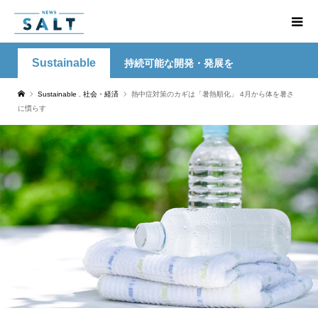
Sustainable
持続可能な開発・発展を
Sustainable
,
社会・経済
熱中症対策のカギは「暑熱順化」 4月から体を暑さ
に慣らす