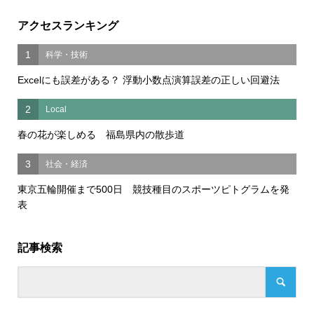
アクセスランキング
1
科学・技術
Excelにも誤差がある？ 浮動小数点演算誤差の正しい回避法
2
Local
春の花が楽しめる 福島県内の散歩道
3
社会・経済
東京五輪開催まで500日 競技種目のスポーツピトグラムを発
表
記事検索