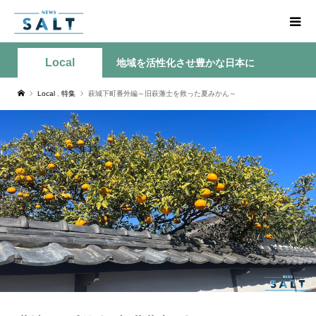
Local
地域を活性化させ豊かな日本に
Local
,
特集
萩城下町番外編～旧萩藩士を救った夏みかん～