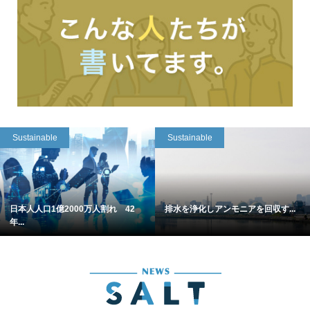
Sustainable
Sustainable
日本人人口1億2000万人割れ 42
排水を浄化しアンモニアを回収す...
年...