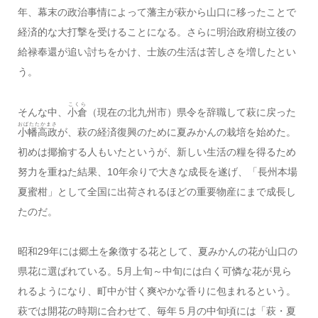
年、幕末の政治事情によって藩主が萩から山口に移ったことで
経済的な大打撃を受けることになる。さらに明治政府樹立後の
給禄奉還が追い討ちをかけ、士族の生活は苦しさを増したとい
う。
こくら
そんな中、
小倉
（現在の北九州市）県令を辞職して萩に戻った
おばたたかまさ
小幡高政
が、萩の経済復興のために夏みかんの栽培を始めた。
初めは揶揄する人もいたというが、新しい生活の糧を得るため
努力を重ねた結果、10年余りで大きな成長を遂げ、「長州本場
夏蜜柑」として全国に出荷されるほどの重要物産にまで成長し
たのだ。
昭和29年には郷土を象徴する花として、夏みかんの花が山口の
県花に選ばれている。5月上旬～中旬には白く可憐な花が見ら
れるようになり、町中が甘く爽やかな香りに包まれるという。
萩では開花の時期に合わせて、毎年５月の中旬頃には「萩・夏