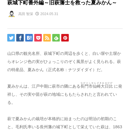
萩城下町番外編～旧萩藩士を救った夏みかん～
高田 智深
2024.05.31
山口県の観光名所、萩城下町の周辺を歩くと、白い塀や土塀か
らオレンジ色の実がひょっこりのぞく風景がよく見られる。萩
の特産品、夏みかん（正式名称：ナツダイダイ）だ。
ながとしせんざきおおひび
夏みかんは、江戸中期に萩市の隣にある
長門市仙崎大日比
に発
祥し、その実や苗が萩の地域にももたらされたと言われてい
る。
萩で夏みかんの栽培が本格的に始まったのは明治の初期のこ
と。毛利氏率いる長州藩の城下町として栄えていた萩は、1863