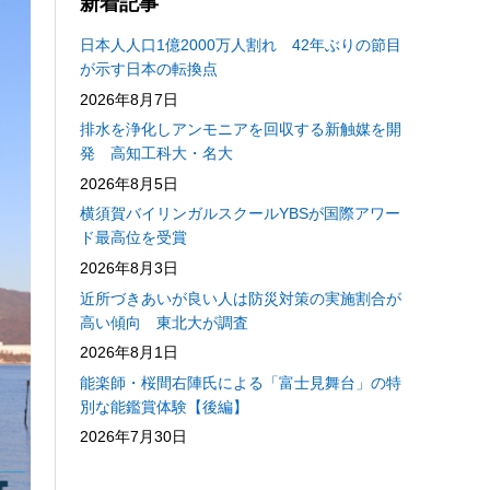
新着記事
日本人人口1億2000万人割れ 42年ぶりの節目
が示す日本の転換点
2026年8月7日
排水を浄化しアンモニアを回収する新触媒を開
発 高知工科大・名大
2026年8月5日
横須賀バイリンガルスクールYBSが国際アワー
ド最高位を受賞
2026年8月3日
近所づきあいが良い人は防災対策の実施割合が
高い傾向 東北大が調査
2026年8月1日
能楽師・桜間右陣氏による「富士見舞台」の特
別な能鑑賞体験【後編】
2026年7月30日