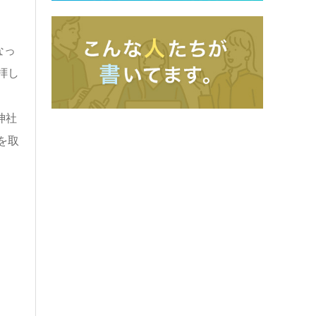
なっ
拝し
神社
を取