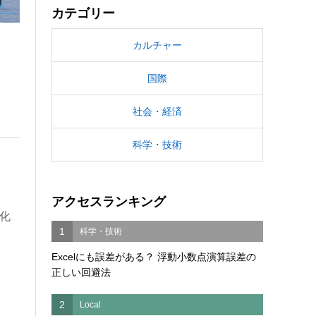
カテゴリー
カルチャー
国際
社会・経済
科学・技術
アクセスランキング
化
1
科学・技術
Excelにも誤差がある？ 浮動小数点演算誤差の
正しい回避法
2
Local