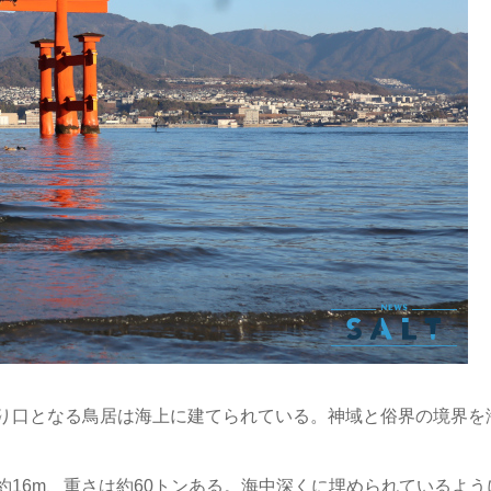
り口となる鳥居は海上に建てられている。神域と俗界の境界を
16m、重さは約60トンある。海中深くに埋められているよう