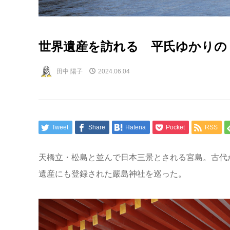
世界遺産を訪れる 平氏ゆかりの
田中 陽子
2024.06.04
Tweet
Share
Hatena
Pocket
RSS
天橋立・松島と並んで日本三景とされる宮島。古代か
遺産にも登録された嚴島神社を巡った。