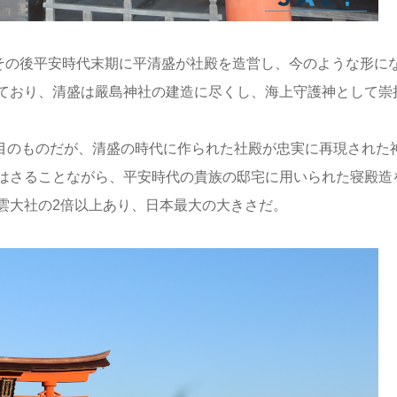
。その後平安時代末期に平清盛が社殿を造営し、今のような形に
ており、清盛は嚴島神社の建造に尽くし、海上守護神として崇
代目のものだが、清盛の時代に作られた社殿が忠実に再現された
はさることながら、平安時代の貴族の邸宅に用いられた寝殿造
雲大社の2倍以上あり、日本最大の大きさだ。