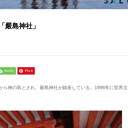
「嚴島神社」
feedly
Pin it
ら神の島とされ、嚴島神社が鎮座している。1996年に世界文