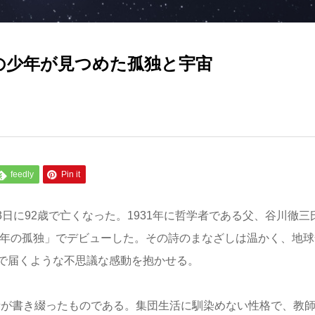
歳の少年が見つめた孤独と宇宙
feedly
Pin it
3日に92歳で亡くなった。1931年に哲学者である父、谷川徹三
光年の孤独」でデビューした。その詩のまなざしは温かく、地球
で届くような不思議な感動を抱かせる。
著者が書き綴ったものである。集団生活に馴染めない性格で、教