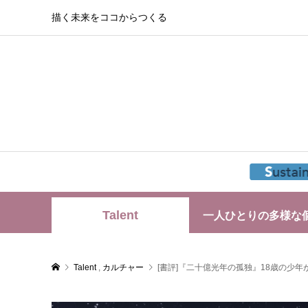
描く未来をココからつくる
Talent
一人ひとりの多様な
Talent
,
カルチャー
[書評]『二十億光年の孤独』18歳の少