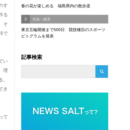
のす
春の花が楽しめる 福島県内の散歩道
作る
3
社会・経済
。そ
東京五輪開催まで500日 競技種目のスポーツ
詩で
ピトグラムを発表
記事検索
てい
、理
る。
でき
って