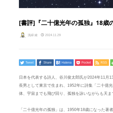
[書評]『二十億光年の孤独』18
浅緑 綾
2024.11.29
Tweet
Share
Hatena
Pocket
RSS
日本を代表する詩人、谷川俊太郎氏が2024年11月1
長男として東京で生まれ、1952年に詩集「二十億
体、宇宙までも飛び回り、孤独を詠いながらも天ま
「二十億光年の孤独」は、1950年18歳になった