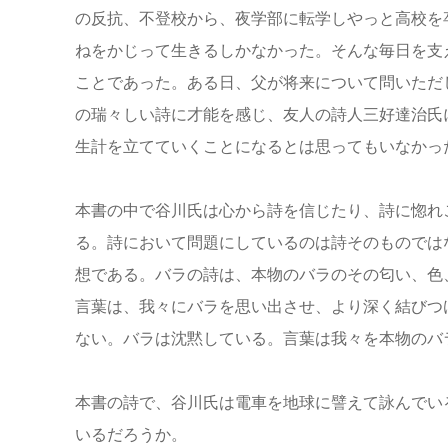
の反抗、不登校から、夜学部に転学しやっと高校を
ねをかじって生きるしかなかった。そんな毎日を支
ことであった。ある日、父が将来について問いただ
の瑞々しい詩に才能を感じ、友人の詩人三好達治氏
生計を立てていくことになるとは思ってもいなかっ
本書の中で谷川氏は心から詩を信じたり、詩に惚れ
る。詩において問題にしているのは詩そのものでは
想である。バラの詩は、本物のバラのその匂い、色
言葉は、我々にバラを思い出させ、より深く結びつ
ない。バラは沈黙している。言葉は我々を本物のバ
本書の詩で、谷川氏は電車を地球に譬えて詠んでい
いるだろうか。