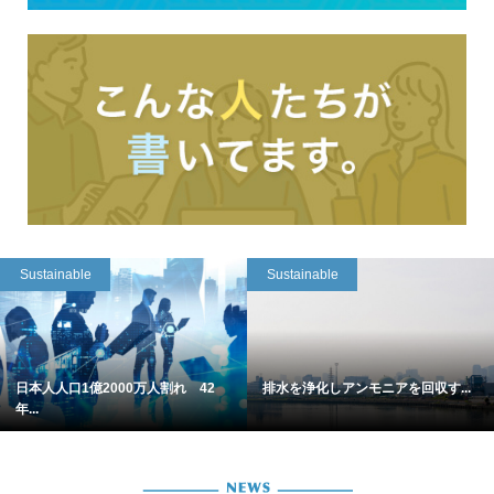
Sustainable
Sustainable
日本人人口1億2000万人割れ 42
排水を浄化しアンモニアを回収す...
年...