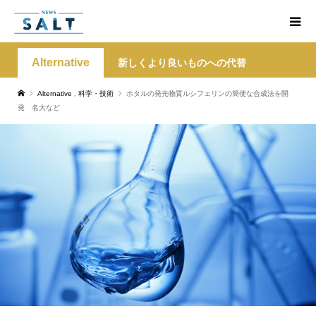
Alternative
新しくより良いものへの代替
Alternative
,
科学・技術
ホタルの発光物質ルシフェリンの簡便な合成法を開
発 名大など