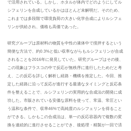
で活用されている。しかし、ホタルが体内でどのようにしてル
シフェリンを合成しているかはほとんど未解明だ。そのため、
これまでは多段階で環境負荷の大きい化学合成によりルシフェ
リンが供給され、価格も高価であった。
研究グループは原材料の物質を中性の液体中で撹拌するという
簡便な方法で、約0.3%と低い収率ながらもルシフェリンが合成
されることを2016年に発見していた。研究グループはその後、
この現象はフラスコの中で反応が無秩序に進行したためだと考
え、この反応を詳しく解析し経路・機構を推定した。今回、推
定した経路に沿って反応が進行する最適なタイミングと反応条
件を整えることで、ルシフェリンの実用的な合成法の開発に成
功した。市販されている安価な原料を使って、常温、常圧とい
う温和な条件で、収率46%で高純度のルシフェリンを得ること
ができる。しかもこの合成法は、単一の反応容器内で複数の変
換を連続的に進行させることができ、後処理・精製が一回で済