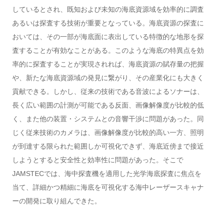
しているとされ、既知および未知の海底資源域を効率的に調査
あるいは探査する技術が重要となっている。海底資源の探査に
おいては、その一部が海底面に表出している特徴的な地形を探
査することが有効なことがある。このような海底の特異点を効
率的に探査することが実現されれば、海底資源の賦存量の把握
や、新たな海底資源域の発見に繋がり、その産業化にも大きく
貢献できる。しかし、従来の技術である音波によるソナーは、
長く広い範囲の計測が可能である反面、画像解像度が比較的低
く、また他の装置・システムとの音響干渉に問題があった。同
じく従来技術のカメラは、画像解像度が比較的高い一方、照明
が到達する限られた範囲しか可視化できず、海底近傍まで接近
しようとすると安全性と効率性に問題があった。そこで
JAMSTECでは、海中探査機を適用した光学海底探査に焦点を
当て、詳細かつ精細に海底を可視化する海中レーザースキャナ
ーの開発に取り組んできた。