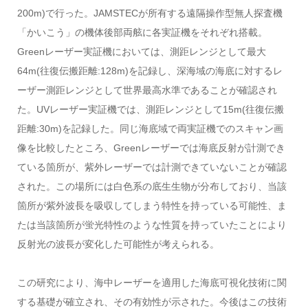
200m)で行った。JAMSTECが所有する遠隔操作型無人探査機
「かいこう」の機体後部両舷に各実証機をそれぞれ搭載。
Greenレーザー実証機においては、測距レンジとして最大
64m(往復伝搬距離:128m)を記録し、深海域の海底に対するレ
ーザー測距レンジとして世界最高水準であることが確認され
た。UVレーザー実証機では、測距レンジとして15m(往復伝搬
距離:30m)を記録した。同じ海底域で両実証機でのスキャン画
像を比較したところ、Greenレーザーでは海底反射が計測でき
ている箇所が、紫外レーザーでは計測できていないことが確認
された。この場所には白色系の底生生物が分布しており、当該
箇所が紫外波長を吸収してしまう特性を持っている可能性、ま
たは当該箇所が蛍光特性のような性質を持っていたことにより
反射光の波長が変化した可能性が考えられる。
この研究により、海中レーザーを適用した海底可視化技術に関
する基礎が確立され、その有効性が示された。今後はこの技術