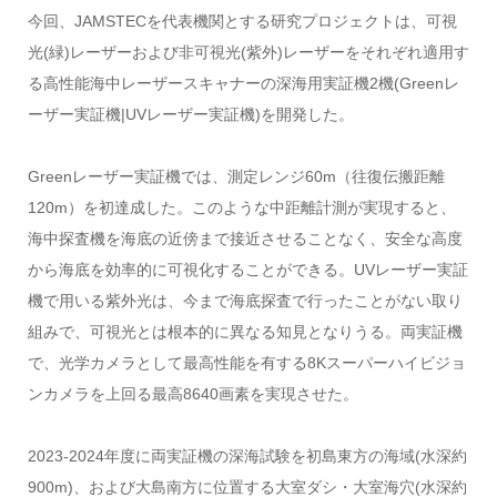
今回、JAMSTECを代表機関とする研究プロジェクトは、可視
光(緑)レーザーおよび非可視光(紫外)レーザーをそれぞれ適用す
る高性能海中レーザースキャナーの深海用実証機2機(Greenレ
ーザー実証機|UVレーザー実証機)を開発した。
Greenレーザー実証機では、測定レンジ60m（往復伝搬距離
120m）を初達成した。このような中距離計測が実現すると、
海中探査機を海底の近傍まで接近させることなく、安全な高度
から海底を効率的に可視化することができる。UVレーザー実証
機で用いる紫外光は、今まで海底探査で行ったことがない取り
組みで、可視光とは根本的に異なる知見となりうる。両実証機
で、光学カメラとして最高性能を有する8Kスーパーハイビジョ
ンカメラを上回る最高8640画素を実現させた。
2023-2024年度に両実証機の深海試験を初島東方の海域(水深約
900m)、および大島南方に位置する大室ダシ・大室海穴(水深約