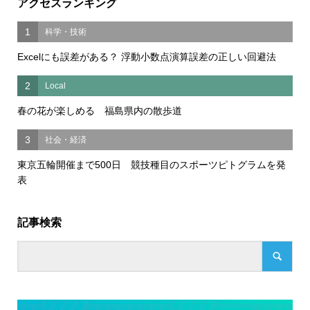
アクセスランキング
1
科学・技術
Excelにも誤差がある？ 浮動小数点演算誤差の正しい回避法
2
Local
春の花が楽しめる 福島県内の散歩道
3
社会・経済
東京五輪開催まで500日 競技種目のスポーツピトグラムを発
表
記事検索