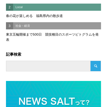
2
Local
春の花が楽しめる 福島県内の散歩道
3
社会・経済
東京五輪開催まで500日 競技種目のスポーツピトグラムを発
表
記事検索