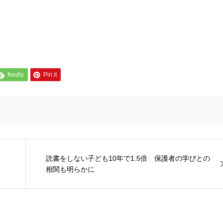
feedly
Pin it
読書をしない子ども10年で1.5倍 保護者の学びとの
相関も明らかに