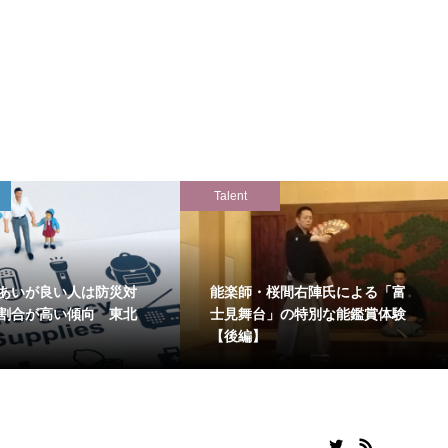
Talent
あいが良い人は防災対
能楽師・桜間右陣氏による「富
割合が高い傾向 東北
士見舞台」の特別な能鑑賞体験
【後編】