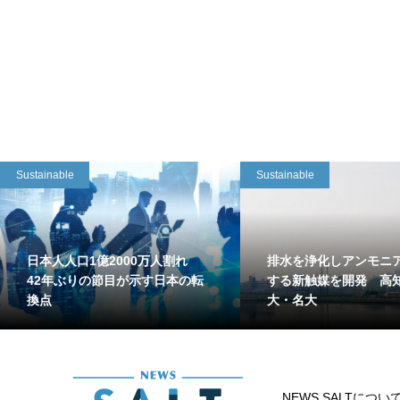
Sustainable
Sustainable
日本人人口1億2000万人割れ
排水を浄化しアンモニ
42年ぶりの節目が示す日本の転
する新触媒を開発 高
換点
大・名大
NEWS SALTについ