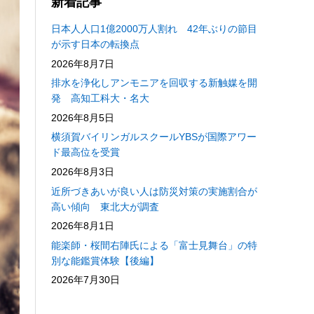
新着記事
日本人人口1億2000万人割れ 42年ぶりの節目
が示す日本の転換点
2026年8月7日
排水を浄化しアンモニアを回収する新触媒を開
発 高知工科大・名大
2026年8月5日
横須賀バイリンガルスクールYBSが国際アワー
ド最高位を受賞
2026年8月3日
近所づきあいが良い人は防災対策の実施割合が
高い傾向 東北大が調査
2026年8月1日
能楽師・桜間右陣氏による「富士見舞台」の特
別な能鑑賞体験【後編】
2026年7月30日