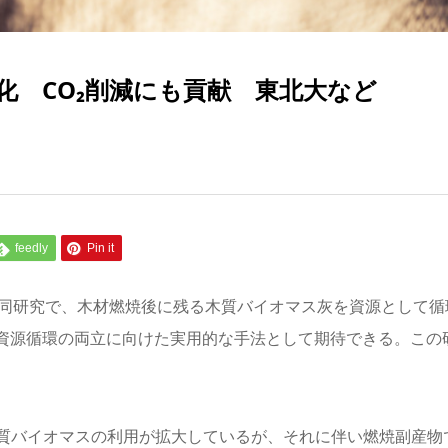
化 CO₂削減にも貢献 東北大など
feedly
Pin it
共同研究で、木材燃焼後に残る木質バイオマス灰を資源として循
資源循環の両立に向けた実用的な手法として期待できる。この
質バイオマスの利用が拡大しているが、それに伴い燃焼副産物