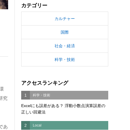
カテゴリー
カルチャー
国際
社会・経済
科学・技術
アクセスランキング
環
1
科学・技術
研究
Excelにも誤差がある？ 浮動小数点演算誤差の
正しい回避法
2
Local
であ