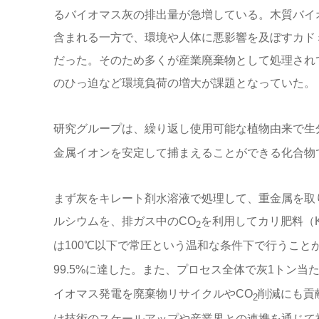
るバイオマス灰の排出量が急増している。木質バイ
含まれる一方で、環境や人体に悪影響を及ぼすカド
だった。そのため多くが産業廃棄物として処理され
のひっ迫など環境負荷の増大が課題となっていた。
研究グループは、繰り返し使用可能な植物由来で生
金属イオンを安定して捕まえることができる化合物
まず灰をキレート剤水溶液で処理して、重金属を取
ルシウムを、排ガス中のCO
を利用してカリ肥料（K
2
は100℃以下で常圧という温和な条件下で行うこと
99.5%に達した。また、プロセス全体で灰1トン当たり
イオマス発電を廃棄物リサイクルやCO
削減にも貢
2
は技術のスケールアップや産業界との連携を通じて