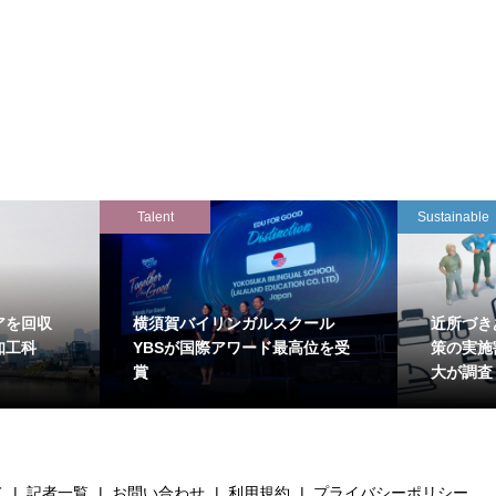
Talent
Sustainable
アを回収
横須賀バイリンガルスクール
近所づき
知工科
YBSが国際アワード最高位を受
策の実施
賞
大が調査
て
記者一覧
お問い合わせ
利用規約
プライバシーポリシー