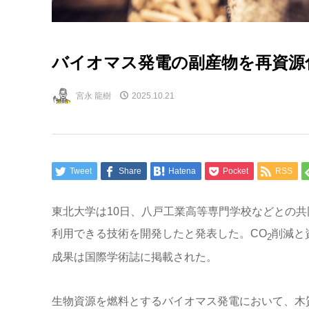
バイオマス発電の副産物を再資源
宮永 龍樹
2025.10.21
Tweet
Share
Hatena
Pocket
RSS
東北大学は10日、八戸工業高等専門学校などとの
利用できる技術を開発したと発表した。CO
削減と
2
成果は国際学術誌に掲載された。
生物資源を燃料とするバイオマス発電において、木