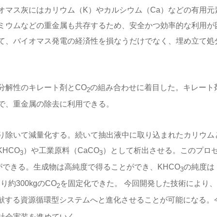
オマス灰にはカリウム（K）やカルシウム（Ca）などの有用元
ミウムなどの重金属も共存するため、安全かつ効率的な利用が
て、バイオマス発電の経済性を損なうだけでなく、埋め立て処
分解性のキレート剤とCO
の組み合わせに着目した。キレート
2
で、重金属の除去に利用できる。
り除いて減量化する。続いて抽出液中に取り込まれたカリウム
HCO
）や工業原料（CaCO
）として析出させる。このプロ
3
3
ができる。生成物は高純度で得ることができ、KHCO
の純度は
3
約300kgのCO
を固定化できた。 今回開発した技術により
2
献する資源循環型システムへと進化させることが可能になる。
社会実装を進めていく。