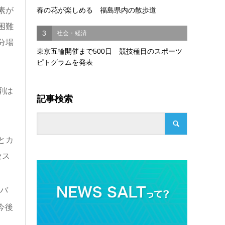
春の花が楽しめる 福島県内の散歩道
素が
困難
3
社会・経済
分場
東京五輪開催まで500日 競技種目のスポーツ
ピトグラムを発表
剤は
記事検索
とカ
セス
、バ
今後