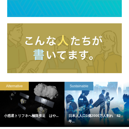
Alternative
Sustainable
小惑星トリフネへ極限接近 はや...
日本人人口1億2000万人割れ 42
年...