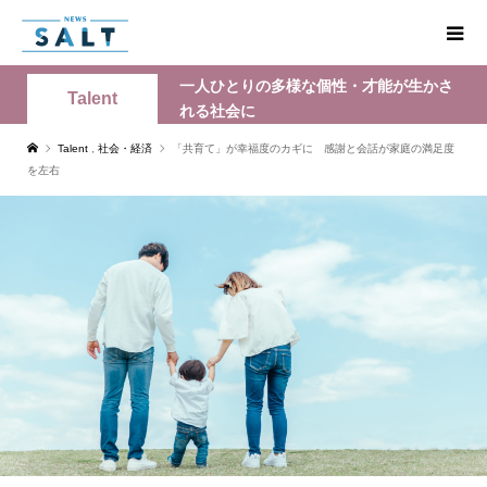
一人ひとりの多様な個性・才能が生かさ
Talent
れる社会に
Talent
,
社会・経済
「共育て」が幸福度のカギに 感謝と会話が家庭の満足度
を左右