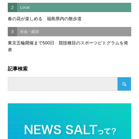
2
Local
春の花が楽しめる 福島県内の散歩道
3
社会・経済
東京五輪開催まで500日 競技種目のスポーツピトグラムを発
表
記事検索