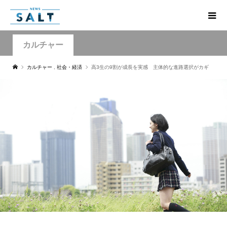
カルチャー
カルチャー
,
社会・経済
高3生の9割が成長を実感 主体的な進路選択がカギ