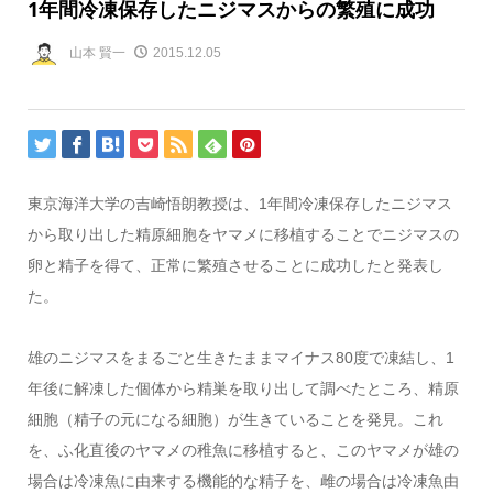
1年間冷凍保存したニジマスからの繁殖に成功
山本 賢一
2015.12.05
東京海洋大学の吉崎悟朗教授は、1年間冷凍保存したニジマス
から取り出した精原細胞をヤマメに移植することでニジマスの
卵と精子を得て、正常に繁殖させることに成功したと発表し
た。
雄のニジマスをまるごと生きたままマイナス80度で凍結し、1
年後に解凍した個体から精巣を取り出して調べたところ、精原
細胞（精子の元になる細胞）が生きていることを発見。これ
を、ふ化直後のヤマメの稚魚に移植すると、このヤマメが雄の
場合は冷凍魚に由来する機能的な精子を、雌の場合は冷凍魚由