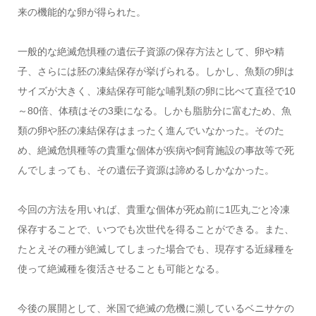
来の機能的な卵が得られた。
一般的な絶滅危惧種の遺伝子資源の保存方法として、卵や精
子、さらには胚の凍結保存が挙げられる。しかし、魚類の卵は
サイズが大きく、凍結保存可能な哺乳類の卵に比べて直径で10
～80倍、体積はその3乗になる。しかも脂肪分に富むため、魚
類の卵や胚の凍結保存はまったく進んでいなかった。そのた
め、絶滅危惧種等の貴重な個体が疾病や飼育施設の事故等で死
んでしまっても、その遺伝子資源は諦めるしかなかった。
今回の方法を用いれば、貴重な個体が死ぬ前に1匹丸ごと冷凍
保存することで、いつでも次世代を得ることができる。また、
たとえその種が絶滅してしまった場合でも、現存する近縁種を
使って絶滅種を復活させることも可能となる。
今後の展開として、米国で絶滅の危機に瀕しているベニサケの