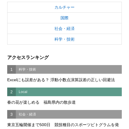
カルチャー
国際
社会・経済
科学・技術
アクセスランキング
1
科学・技術
Excelにも誤差がある？ 浮動小数点演算誤差の正しい回避法
2
Local
春の花が楽しめる 福島県内の散歩道
3
社会・経済
東京五輪開催まで500日 競技種目のスポーツピトグラムを発