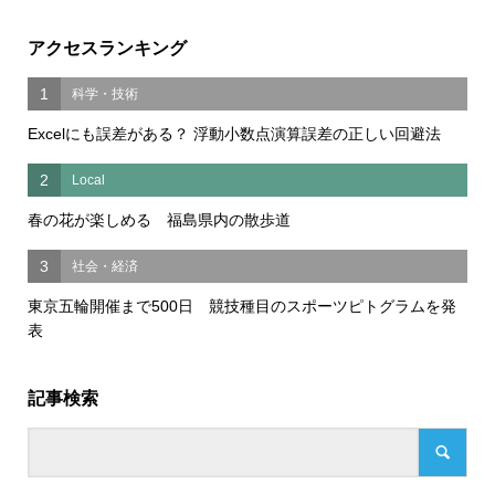
アクセスランキング
1
科学・技術
Excelにも誤差がある？ 浮動小数点演算誤差の正しい回避法
2
Local
春の花が楽しめる 福島県内の散歩道
3
社会・経済
東京五輪開催まで500日 競技種目のスポーツピトグラムを発
表
記事検索