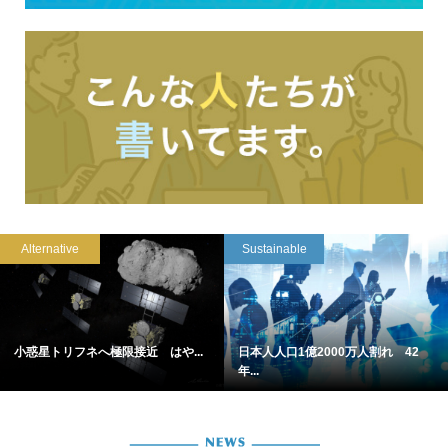
Alternative
Sustainable
小惑星トリフネへ極限接近 はや...
日本人人口1億2000万人割れ 42
年...