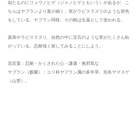
似たものにリュウノヒゲ（ジャノヒゲともいう）があるが、こ
ちらはヤブランより葉が細く、実がラピスラズリのような碧色
をしている。ヤブラン同様、その根は生薬として使われる。
真珠やラピスラズリ。自然の中に宝石のような実がたくさん転
がっている。忍耐強く探してみることにしよう。
花言葉：忍耐・かくされた心・謙遜・無邪気な
ヤブラン（藪蘭）：ユリ科ヤブラン属の多年草。別名ヤマスゲ
（山菅）。