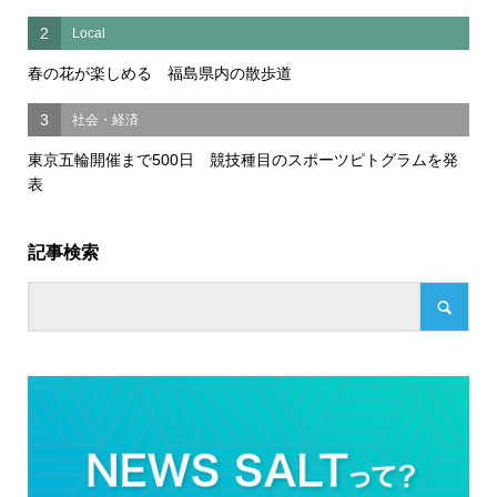
2
Local
春の花が楽しめる 福島県内の散歩道
3
社会・経済
東京五輪開催まで500日 競技種目のスポーツピトグラムを発
表
記事検索