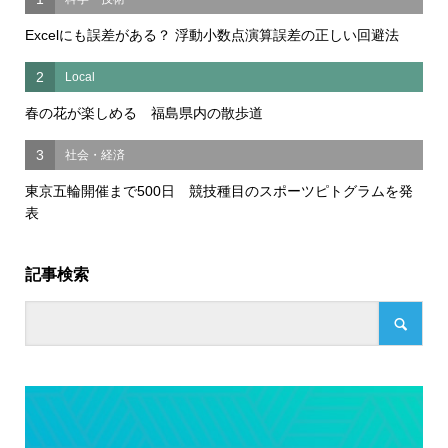
Excelにも誤差がある？ 浮動小数点演算誤差の正しい回避法
2
Local
春の花が楽しめる 福島県内の散歩道
3
社会・経済
東京五輪開催まで500日 競技種目のスポーツピトグラムを発
表
記事検索