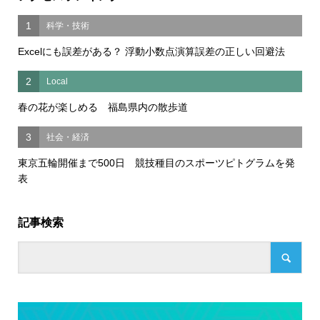
1
科学・技術
Excelにも誤差がある？ 浮動小数点演算誤差の正しい回避法
2
Local
春の花が楽しめる 福島県内の散歩道
3
社会・経済
東京五輪開催まで500日 競技種目のスポーツピトグラムを発
表
記事検索