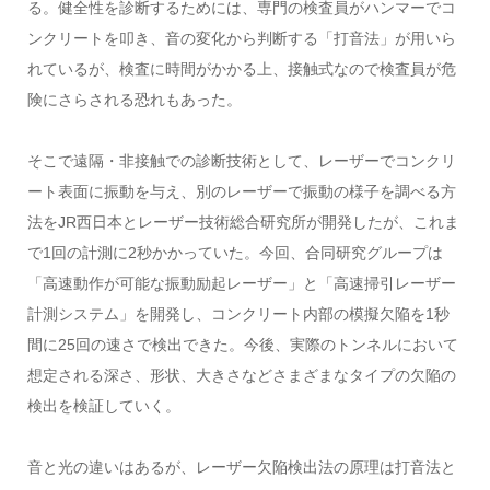
る。健全性を診断するためには、専門の検査員がハンマーでコ
ンクリートを叩き、音の変化から判断する「打音法」が用いら
れているが、検査に時間がかかる上、接触式なので検査員が危
険にさらされる恐れもあった。
そこで遠隔・非接触での診断技術として、レーザーでコンクリ
ート表面に振動を与え、別のレーザーで振動の様子を調べる方
法をJR西日本とレーザー技術総合研究所が開発したが、これま
で1回の計測に2秒かかっていた。今回、合同研究グループは
「高速動作が可能な振動励起レーザー」と「高速掃引レーザー
計測システム」を開発し、コンクリート内部の模擬欠陥を1秒
間に25回の速さで検出できた。今後、実際のトンネルにおいて
想定される深さ、形状、大きさなどさまざまなタイプの欠陥の
検出を検証していく。
音と光の違いはあるが、レーザー欠陥検出法の原理は打音法と