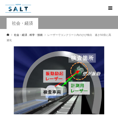
社会・経済
社会・経済
,
科学・技術
レーザーでコンクリート内のひび検出 速さ50倍に高
速化