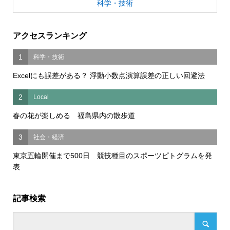
科学・技術
アクセスランキング
1
科学・技術
Excelにも誤差がある？ 浮動小数点演算誤差の正しい回避法
2
Local
春の花が楽しめる 福島県内の散歩道
3
社会・経済
東京五輪開催まで500日 競技種目のスポーツピトグラムを発
表
記事検索