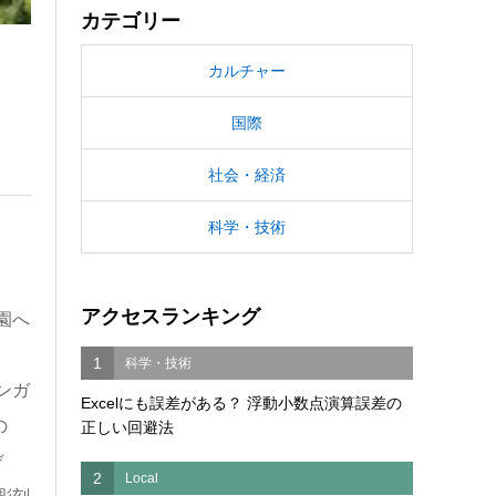
カテゴリー
カルチャー
国際
社会・経済
科学・技術
アクセスランキング
園へ
1
科学・技術
ンガ
Excelにも誤差がある？ 浮動小数点演算誤差の
の
正しい回避法
デ
2
Local