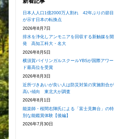
新着記事
日本人人口1億2000万人割れ 42年ぶりの節目
が示す日本の転換点
2026年8月7日
排水を浄化しアンモニアを回収する新触媒を開
発 高知工科大・名大
2026年8月5日
横須賀バイリンガルスクールYBSが国際アワー
ド最高位を受賞
2026年8月3日
近所づきあいが良い人は防災対策の実施割合が
高い傾向 東北大が調査
2026年8月1日
能楽師・桜間右陣氏による「富士見舞台」の特
別な能鑑賞体験【後編】
2026年7月30日