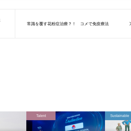
年
常識を覆す花粉症治療？！ コメで免疫療法
Talent
Sustainable