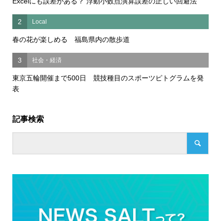
Excelにも誤差がある？ 浮動小数点演算誤差の正しい回避法
2
Local
春の花が楽しめる 福島県内の散歩道
3
社会・経済
東京五輪開催まで500日 競技種目のスポーツピトグラムを発
表
記事検索