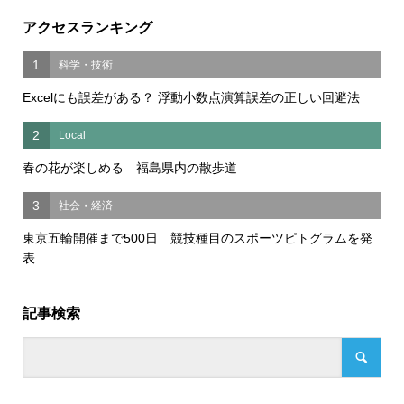
アクセスランキング
1
科学・技術
Excelにも誤差がある？ 浮動小数点演算誤差の正しい回避法
2
Local
春の花が楽しめる 福島県内の散歩道
3
社会・経済
東京五輪開催まで500日 競技種目のスポーツピトグラムを発
表
記事検索