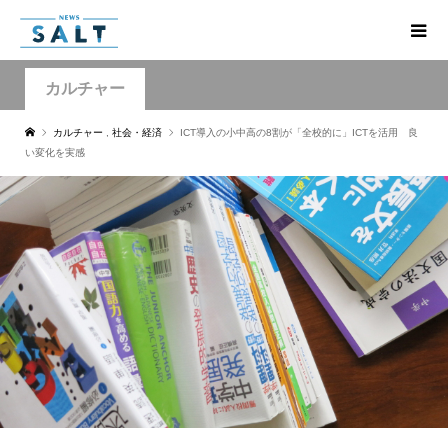
カルチャー
カルチャー
,
社会・経済
ICT導入の小中高の8割が「全校的に」ICTを活用 良
い変化を実感