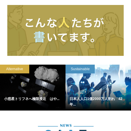
Alternative
Sustainable
小惑星トリフネへ極限接近 はや...
日本人人口1億2000万人割れ 42
年...