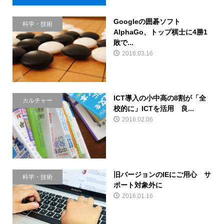
Googleの囲碁ソフト
科学・技術
AlphaGo、トップ棋士に4勝1
敗で...
2016.03.16
ICT導入の小中高の8割が「全
カルチャー
校的に」ICTを活用 良...
2016.02.06
旧バージョンのIEにご用心 サ
科学・技術
ポート対象外に
2016.01.16