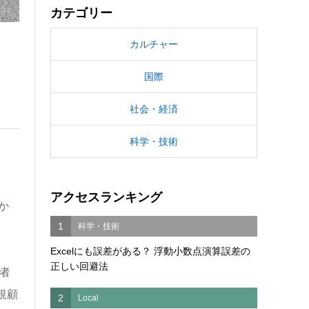
カテゴリー
カルチャー
国際
社会・経済
科学・技術
アクセスランキング
か
1
科学・技術
Excelにも誤差がある？ 浮動小数点演算誤差の
正しい回避法
者
規顧
2
Local