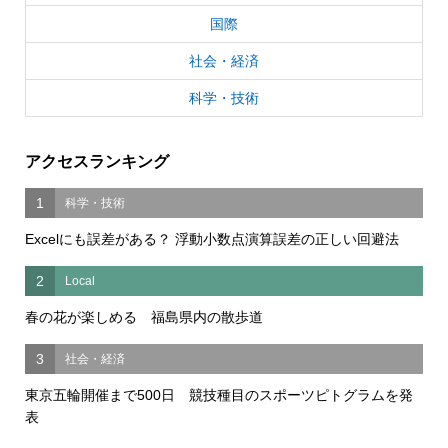
国際
社会・経済
科学・技術
アクセスランキング
1
科学・技術
Excelにも誤差がある？ 浮動小数点演算誤差の正しい回避法
2
Local
春の花が楽しめる 福島県内の散歩道
3
社会・経済
東京五輪開催まで500日 競技種目のスポーツピトグラムを発
表