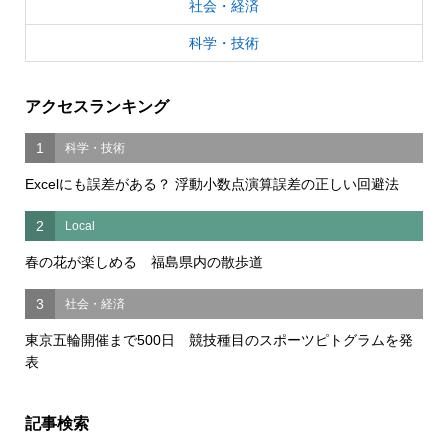
社会・経済
科学・技術
アクセスランキング
1
科学・技術
Excelにも誤差がある？ 浮動小数点演算誤差の正しい回避法
2
Local
春の花が楽しめる 福島県内の散歩道
3
社会・経済
東京五輪開催まで500日 競技種目のスポーツピトグラムを発
表
記事検索