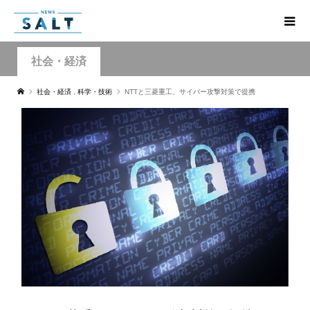
社会・経済
社会・経済
,
科学・技術
NTTと三菱重工、サイバー攻撃対策で提携