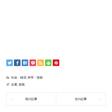
社会・経済
,
科学・技術
企業
,
技術