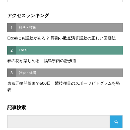
アクセスランキング
1
科学・技術
Excelにも誤差がある？ 浮動小数点演算誤差の正しい回避法
2
Local
春の花が楽しめる 福島県内の散歩道
3
社会・経済
東京五輪開催まで500日 競技種目のスポーツピトグラムを発
表
記事検索