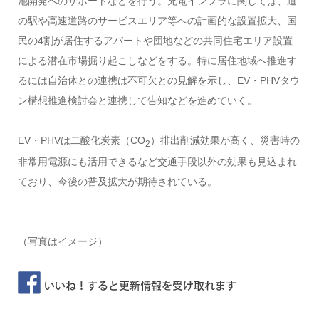
池開発へのサポートなどを行う。充電インフラに関しては、道
の駅や高速道路のサービスエリア等への計画的な設置拡大、国
民の4割が居住するアパートや団地などの共同住宅エリア設置
による潜在市場掘り起こしなどをする。特に居住地域へ推進す
るには自治体との連携は不可欠との見解を示し、EV・PHVタウ
ン構想推進検討会と連携して告知などを進めていく。
EV・PHVは二酸化炭素（CO
）排出削減効果が高く、災害時の
2
非常用電源にも活用できるなど交通手段以外の効果も見込まれ
ており、今後の普及拡大が期待されている。
（写真はイメージ）