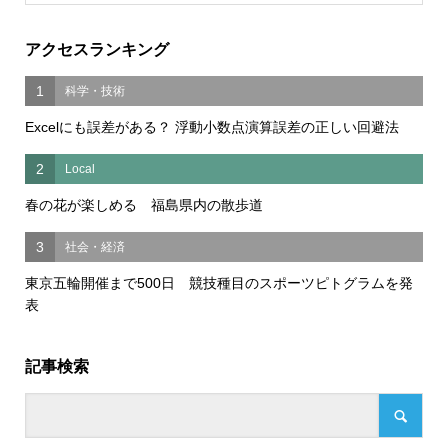
アクセスランキング
1
科学・技術
Excelにも誤差がある？ 浮動小数点演算誤差の正しい回避法
2
Local
春の花が楽しめる 福島県内の散歩道
3
社会・経済
東京五輪開催まで500日 競技種目のスポーツピトグラムを発
表
記事検索