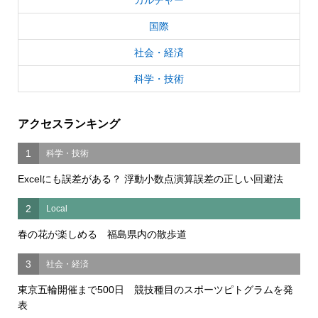
国際
社会・経済
科学・技術
アクセスランキング
1
科学・技術
Excelにも誤差がある？ 浮動小数点演算誤差の正しい回避法
2
Local
春の花が楽しめる 福島県内の散歩道
3
社会・経済
東京五輪開催まで500日 競技種目のスポーツピトグラムを発
表