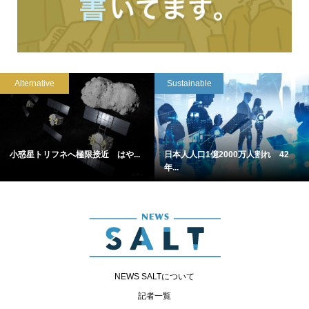
Alternative
Sustainable
小惑星トリフネへ極限接近 はや...
日本人人口1億2000万人割れ 42
年...
NEWS SALTについて
記者一覧