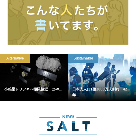
Alternative
Sustainable
小惑星トリフネへ極限接近 はや...
日本人人口1億2000万人割れ 42
年...