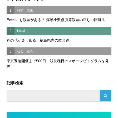
1
科学・技術
Excelにも誤差がある？ 浮動小数点演算誤差の正しい回避法
2
Local
春の花が楽しめる 福島県内の散歩道
3
社会・経済
東京五輪開催まで500日 競技種目のスポーツピトグラムを発
表
記事検索