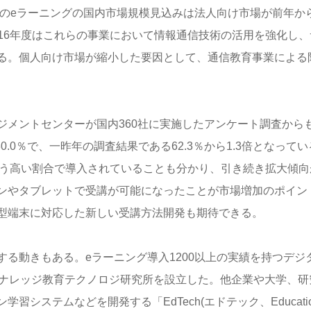
度のeラーニングの国内市場規模見込みは法人向け市場が前年か
016年度はこれらの事業において情報通信技術の活用を強化し、
る。個人向け市場が縮小した要因として、通信教育事業による
ジメントセンターが国内360社に実施したアンケート調査から
.0％で、一昨年の調査結果である62.3％から1.3倍となってい
という高い割合で導入されていることも分かり、引き続き拡大傾向
ンやタブレットで受講が可能になったことが市場増加のポイン
型端末に対応した新しい受講方法開発も期待できる。
る動きもある。eラーニング導入1200以上の実績を持つデジ
・ナレッジ教育テクノロジ研究所を設立した。他企業や大学、研
システムなどを開発する「EdTech(エドテック、Educatio