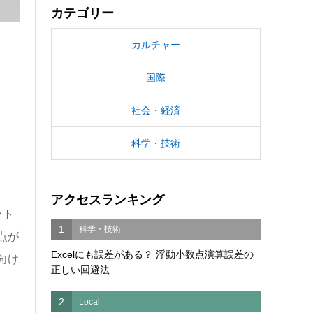
カテゴリー
カルチャー
国際
社会・経済
科学・技術
アクセスランキング
ット
1
科学・技術
点が
Excelにも誤差がある？ 浮動小数点演算誤差の
向け
正しい回避法
2
Local