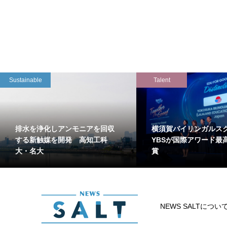
Sustainable
Talent
排水を浄化しアンモニアを回収
横須賀バイリンガルス
する新触媒を開発 高知工科
YBSが国際アワード最
大・名大
賞
NEWS SALTについ