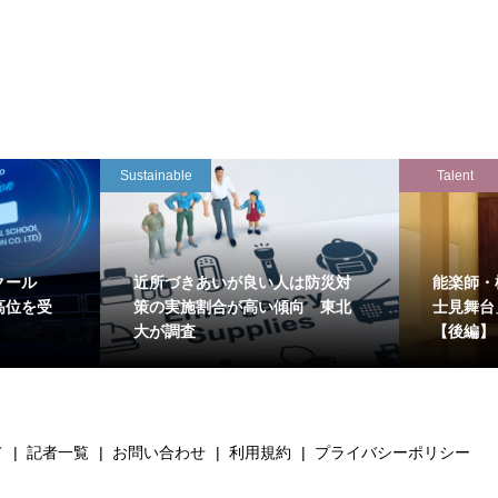
Sustainable
Talent
クール
近所づきあいが良い人は防災対
能楽師・
高位を受
策の実施割合が高い傾向 東北
士見舞台
大が調査
【後編】
て
記者一覧
お問い合わせ
利用規約
プライバシーポリシー