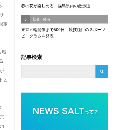
ら
春の花が楽しめる 福島県内の散歩道
サ
3
社会・経済
限定
東京五輪開催まで500日 競技種目のスポーツ
ピトグラムを発表
も増
記事検索
る。
が
トと
タ
究
n