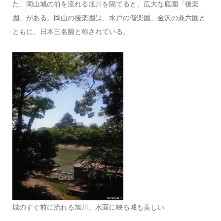
た、岡山城の前を流れる旭川を隔てると、広大な庭園「後楽
園」がある。岡山の後楽園は、水戸の偕楽園、金沢の兼六園と
ともに、日本三名園と称されている。
城のすぐ前に流れる旭川。水面に映る城も美しい