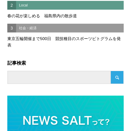
2
Local
春の花が楽しめる 福島県内の散歩道
3
社会・経済
東京五輪開催まで500日 競技種目のスポーツピトグラムを発
表
記事検索