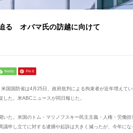
迫る オバマ氏の訪越に向けて
feedly
Pin it
米国国防省は4月25日、政府批判による拘束者が近年増えてい
促した。米ABCニュースが同日報じた。
開いた。米国のトム・マリノフスキー民主主義・人権・労働担
異議申し立てに対する逮捕や起訴は大きく減ったが、今年にな