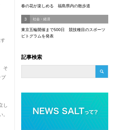
。
春の花が楽しめる 福島県内の散歩道
3
社会・経済
東京五輪開催まで500日 競技種目のスポーツ
ピトグラムを発表
越す
記事検索
。そ
ップ
立し
い。