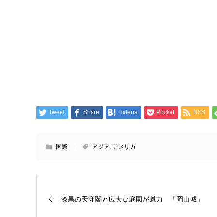
Tweet
Share
Hatena
Pocket
RSS
国際
アジア
,
アメリカ
漆黒の天守閣と広大な庭園が魅力 「岡山城」