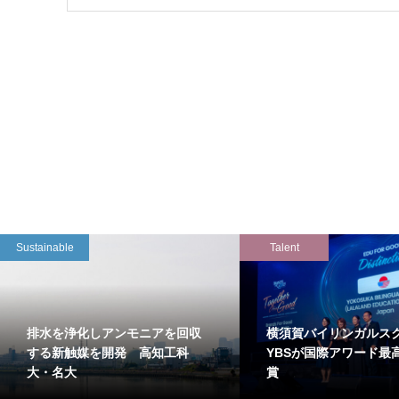
Sustainable
Talent
排水を浄化しアンモニアを回収
横須賀バイリンガルス
する新触媒を開発 高知工科
YBSが国際アワード最
大・名大
賞