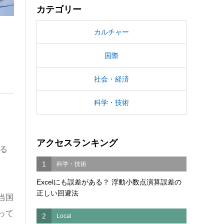
カテゴリー
カルチャー
国際
社会・経済
科学・技術
アクセスランキング
る
1
科学・技術
Excelにも誤差がある？ 浮動小数点演算誤差の
正しい回避法
当国
って
2
Local