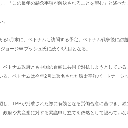
し、「この長年の懸念事項が解決されることを望む」と述べた
い。
ある5月末に、ベトナムも訪問する予定。ベトナム戦争後に訪
年のジョージW.ブッシュ氏に続く3人目となる。
、ベトナム政府とも中国の台頭に共同で対抗しようとしている
いる。ベトナムは今年2月に署名された環太平洋パートナーシ
認し、TPPが批准された際に有効となる労働合意に基づき、独
、政府や共産党に対する異議申し立てを依然として認めていな