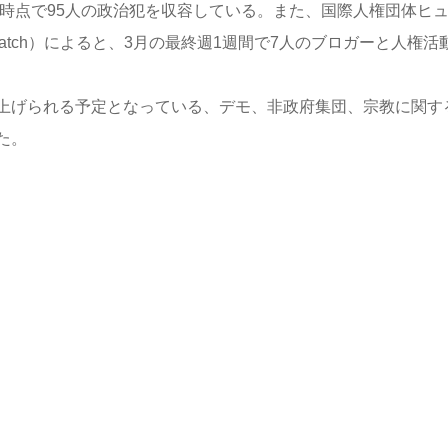
末時点で95人の政治犯を収容している。また、国際人権団体ヒ
s Watch）によると、3月の最終週1週間で7人のブロガーと人権活
上げられる予定となっている、デモ、非政府集団、宗教に関す
た。