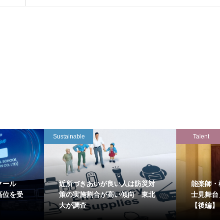
Sustainable
Talent
クール
近所づきあいが良い人は防災対
能楽師・
高位を受
策の実施割合が高い傾向 東北
士見舞台
大が調査
【後編】