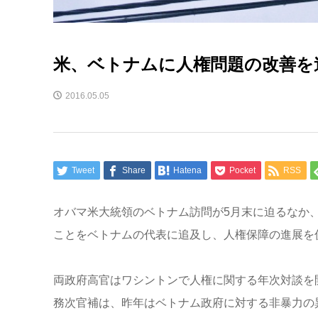
米、ベトナムに人権問題の改善を
2016.05.05
Tweet
Share
Hatena
Pocket
RSS
オバマ米大統領のベトナム訪問が5月末に迫るなか、
ことをベトナムの代表に追及し、人権保障の進展を
両政府高官はワシントンで人権に関する年次対談を
務次官補は、昨年はベトナム政府に対する非暴力の