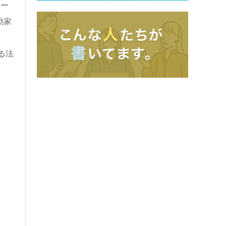
ュー
動家
る法