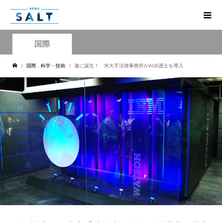
国際
国際
,
科学・技術
遂に誕生！ 米大手法律事務所がAI弁護士を導入