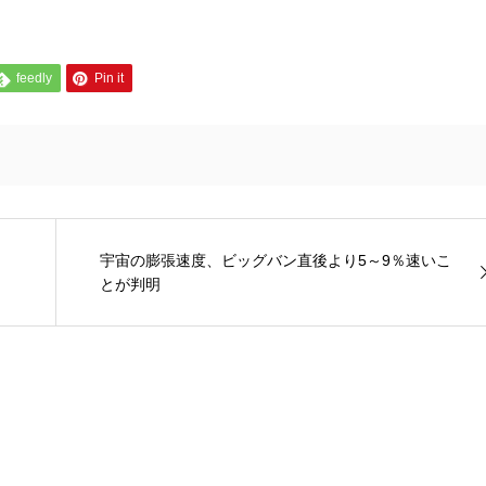
feedly
Pin it
宇宙の膨張速度、ビッグバン直後より5～9％速いこ
とが判明