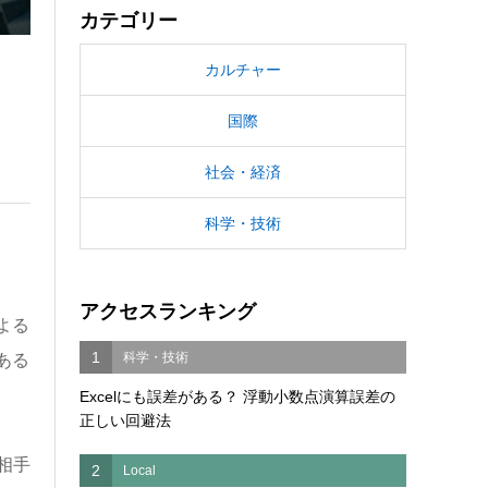
カテゴリー
カルチャー
国際
社会・経済
科学・技術
アクセスランキング
よる
1
科学・技術
ある
Excelにも誤差がある？ 浮動小数点演算誤差の
正しい回避法
相手
2
Local