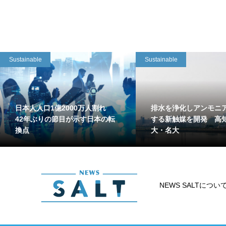
Sustainable
Sustainable
日本人人口1億2000万人割れ
排水を浄化しアンモニ
42年ぶりの節目が示す日本の転
する新触媒を開発 高
換点
大・名大
NEWS SALTについ