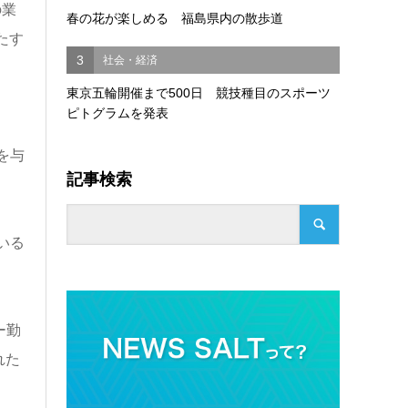
の業
春の花が楽しめる 福島県内の散歩道
たす
3
社会・経済
東京五輪開催まで500日 競技種目のスポーツ
ピトグラムを発表
を与
記事検索
いる
ー勤
れた