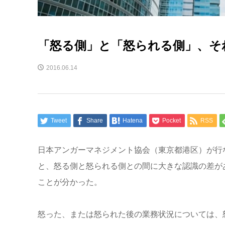
「怒る側」と「怒られる側」、そ
2016.06.14
Tweet
Share
Hatena
Pocket
RSS
日本アンガーマネジメント協会（東京都港区）が行
と、怒る側と怒られる側との間に大きな認識の差が
ことが分かった。
怒った、または怒られた後の業務状況については、怒