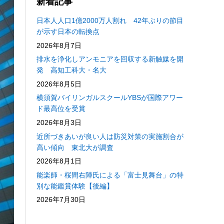
新着記事
日本人人口1億2000万人割れ 42年ぶりの節目
が示す日本の転換点
2026年8月7日
排水を浄化しアンモニアを回収する新触媒を開
発 高知工科大・名大
2026年8月5日
横須賀バイリンガルスクールYBSが国際アワー
ド最高位を受賞
2026年8月3日
近所づきあいが良い人は防災対策の実施割合が
高い傾向 東北大が調査
2026年8月1日
能楽師・桜間右陣氏による「富士見舞台」の特
別な能鑑賞体験【後編】
2026年7月30日