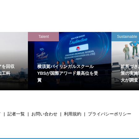
Talent
Sustainable
アを回収
横須賀バイリンガルスクール
近所づき
知工科
YBSが国際アワード最高位を受
策の実施
賞
大が調査
て
記者一覧
お問い合わせ
利用規約
プライバシーポリシー