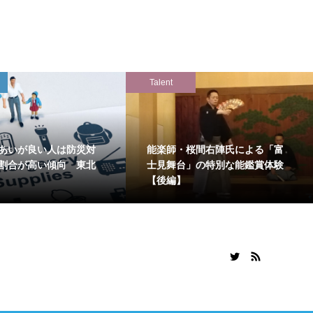
Talent
あいが良い人は防災対
能楽師・桜間右陣氏による「富
割合が高い傾向 東北
士見舞台」の特別な能鑑賞体験
【後編】