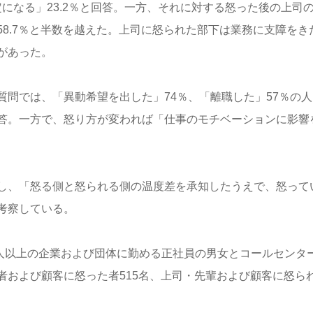
定になる」23.2％と回答。一方、それに対する怒った後の上司
8.7％と半数を越えた。上司に怒られた部下は業務に支障をき
があった。
問では、「異動希望を出した」74％、「離職した」57％の人
答。一方で、怒り方が変われば「仕事のモチベーションに影響
し、「怒る側と怒られる側の温度差を承知したうえで、怒って
考察している。
100人以上の企業および団体に勤める正社員の男女とコールセンタ
者および顧客に怒った者515名、上司・先輩および顧客に怒ら