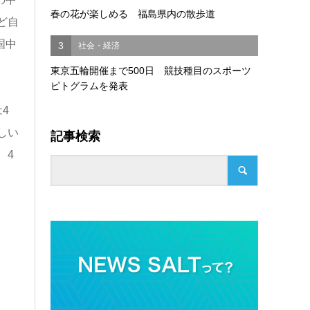
春の花が楽しめる 福島県内の散歩道
゙自
国中
3
社会・経済
東京五輪開催まで500日 競技種目のスポーツ
ピトグラムを発表
4
しい
記事検索
、4