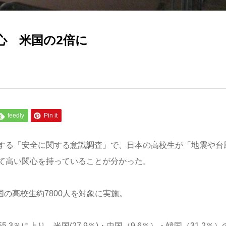
心 米国の2倍に
feedly
Pin it
する「安全に関する意識調査」で、日本の高校生が「地震や台
て高い関心を持っていることが分かった。
国の高校生約7800人を対象に実施。
％に上り、米国(27.9％)・中国（9.6％）・韓国（31.2％）