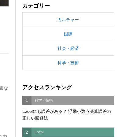
カテゴリー
カルチャー
国際
社会・経済
科学・技術
アクセスランキング
風な
1
科学・技術
Excelにも誤差がある？ 浮動小数点演算誤差の
正しい回避法
2
Local
の中