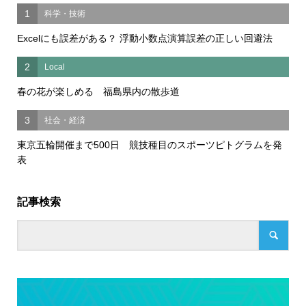
1
科学・技術
Excelにも誤差がある？ 浮動小数点演算誤差の正しい回避法
2
Local
春の花が楽しめる 福島県内の散歩道
3
社会・経済
東京五輪開催まで500日 競技種目のスポーツピトグラムを発
表
記事検索