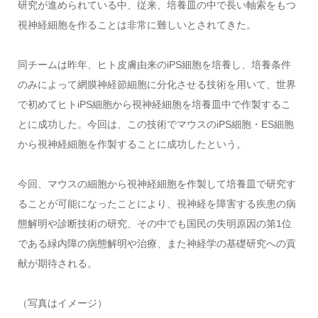
研究が進められている中、従来、培養皿の中で長い軸索をもつ
視神経細胞を作ることは非常に難しいとされてきた。
同チームは昨年、ヒト皮膚由来のiPS細胞を培養し、培養条件
のみによって網膜神経節細胞に分化させる技術を用いて、世界
で初めてヒトiPS細胞から視神経細胞を培養皿中で作製するこ
とに成功した。今回は、この技術でマウスのiPS細胞・ES細胞
から視神経細胞を作製することに成功したという。
今回、マウスの細胞から視神経細胞を作製して培養皿で研究す
ることが可能になったことにより、視神経を障害する疾患の病
態解明や診断技術の研究、その中でも国民の失明原因の第1位
である緑内障の病態解明や治療、また神経学の基礎研究への貢
献が期待される。
（写真はイメージ）