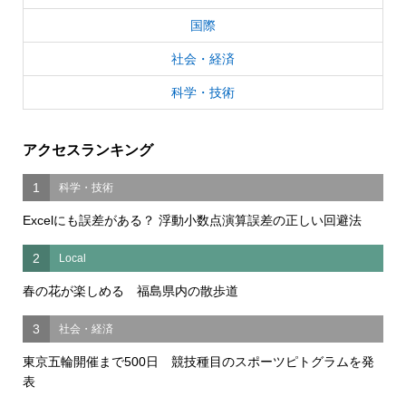
国際
社会・経済
科学・技術
アクセスランキング
1
科学・技術
Excelにも誤差がある？ 浮動小数点演算誤差の正しい回避法
2
Local
春の花が楽しめる 福島県内の散歩道
3
社会・経済
東京五輪開催まで500日 競技種目のスポーツピトグラムを発
表