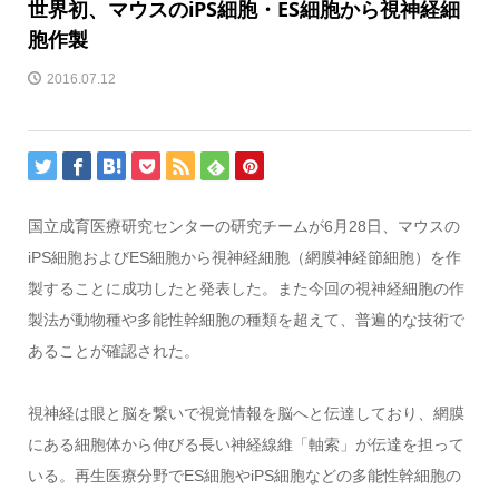
世界初、マウスのiPS細胞・ES細胞から視神経細
胞作製
2016.07.12
国立成育医療研究センターの研究チームが6月28日、マウスの
iPS細胞およびES細胞から視神経細胞（網膜神経節細胞）を作
製することに成功したと発表した。また今回の視神経細胞の作
製法が動物種や多能性幹細胞の種類を超えて、普遍的な技術で
あることが確認された。
視神経は眼と脳を繋いで視覚情報を脳へと伝達しており、網膜
にある細胞体から伸びる長い神経線維「軸索」が伝達を担って
いる。再生医療分野でES細胞やiPS細胞などの多能性幹細胞の