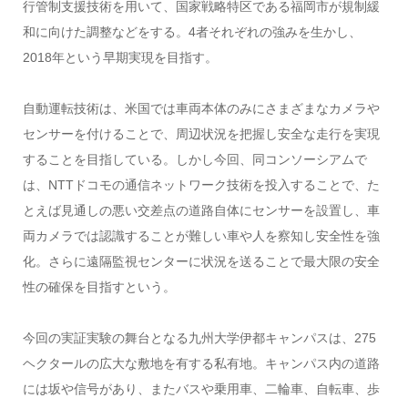
行管制支援技術を用いて、国家戦略特区である福岡市が規制緩
和に向けた調整などをする。4者それぞれの強みを生かし、
2018年という早期実現を目指す。
自動運転技術は、米国では車両本体のみにさまざまなカメラや
センサーを付けることで、周辺状況を把握し安全な走行を実現
することを目指している。しかし今回、同コンソーシアムで
は、NTTドコモの通信ネットワーク技術を投入することで、た
とえば見通しの悪い交差点の道路自体にセンサーを設置し、車
両カメラでは認識することが難しい車や人を察知し安全性を強
化。さらに遠隔監視センターに状況を送ることで最大限の安全
性の確保を目指すという。
今回の実証実験の舞台となる九州大学伊都キャンパスは、275
ヘクタールの広大な敷地を有する私有地。キャンパス内の道路
には坂や信号があり、またバスや乗用車、二輪車、自転車、歩