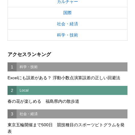
カルチャー
国際
社会・経済
科学・技術
アクセスランキング
1
科学・技術
Excelにも誤差がある？ 浮動小数点演算誤差の正しい回避法
2
Local
春の花が楽しめる 福島県内の散歩道
3
社会・経済
東京五輪開催まで500日 競技種目のスポーツピトグラムを発
表