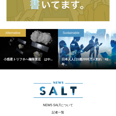
Alternative
Sustainable
小惑星トリフネへ極限接近 はや...
日本人人口1億2000万人割れ 42
年...
NEWS SALTについて
記者一覧