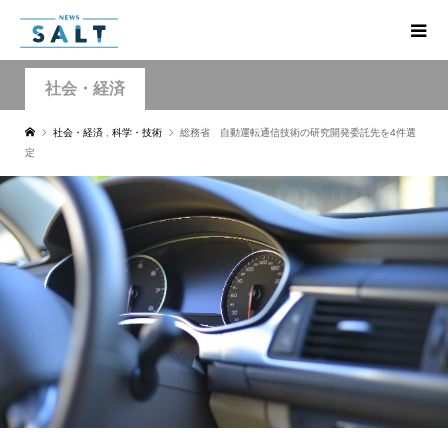
社会・経済
社会・経済
,
科学・技術
総務省 自動運転通信技術の研究開発委託先を4件選
定