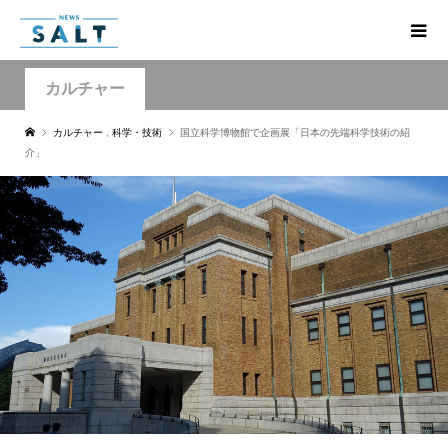
カルチャー
カルチャー
,
科学・技術
国立科学博物館で企画展「日本の先端科学技術の紹
介」