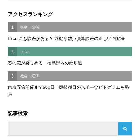
アクセスランキング
1
科学・技術
Excelにも誤差がある？ 浮動小数点演算誤差の正しい回避法
2
Local
春の花が楽しめる 福島県内の散歩道
3
社会・経済
東京五輪開催まで500日 競技種目のスポーツピトグラムを発
表
記事検索