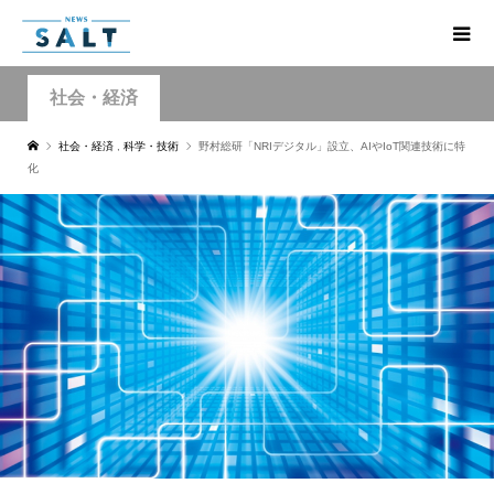
社会・経済
社会・経済
,
科学・技術
野村総研「NRIデジタル」設立、AIやIoT関連技術に特
化