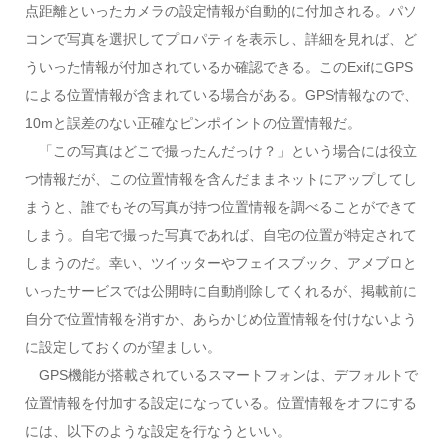
点距離といったカメラの設定情報が自動的に付加される。パソ
コンで写真を選択してプロパティを表示し、詳細を見れば、ど
ういった情報が付加されているか確認できる。このExifにGPS
による位置情報が含まれている場合がある。GPS情報なので、
10mと誤差のない正確なピンポイントの位置情報だ。
「この写真はどこで撮ったんだっけ？」という場合には役立
つ情報だが、この位置情報を含んだままネットにアップしてし
まうと、誰でもその写真が持つ位置情報を調べることができて
しまう。自宅で撮った写真であれば、自宅の位置が特定されて
しまうのだ。幸い、ツイッターやフェイスブック、アメブロと
いったサービスでは公開時に自動削除してくれるが、掲載前に
自分で位置情報を消すか、あらかじめ位置情報を付けないよう
に設定しておくのが望ましい。
GPS機能が搭載されているスマートフォンは、デフォルトで
位置情報を付加する設定になっている。位置情報をオフにする
には、以下のような設定を行なうといい。