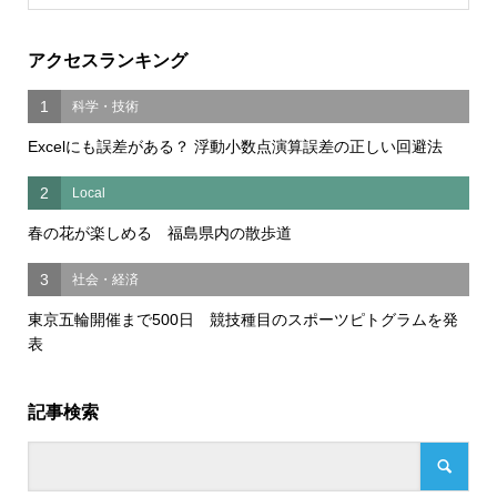
アクセスランキング
1
科学・技術
Excelにも誤差がある？ 浮動小数点演算誤差の正しい回避法
2
Local
春の花が楽しめる 福島県内の散歩道
3
社会・経済
東京五輪開催まで500日 競技種目のスポーツピトグラムを発
表
記事検索