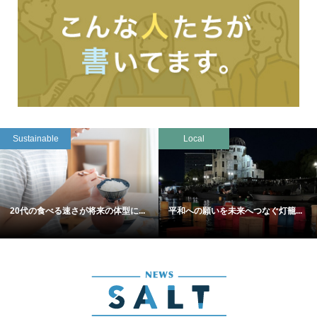
Sustainable
Local
20代の食べる速さが将来の体型に...
平和への願いを未来へつなぐ灯籠...