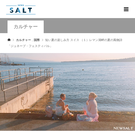
カルチャー
カルチャー
,
国際
短い夏の楽しみ方 スイス （１）レマン湖畔の夏の風物詩
「ジュネーブ・フェスティバル」