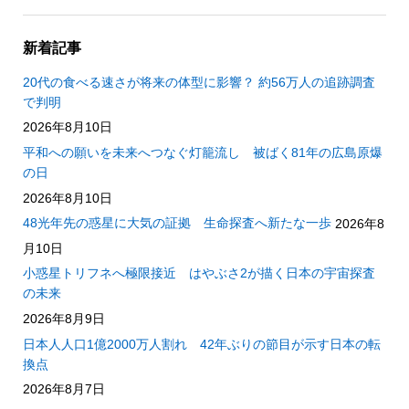
新着記事
20代の食べる速さが将来の体型に影響？ 約56万人の追跡調査
で判明
2026年8月10日
平和への願いを未来へつなぐ灯籠流し 被ばく81年の広島原爆
の日
2026年8月10日
48光年先の惑星に大気の証拠 生命探査へ新たな一歩
2026年8
月10日
小惑星トリフネへ極限接近 はやぶさ2が描く日本の宇宙探査
の未来
2026年8月9日
日本人人口1億2000万人割れ 42年ぶりの節目が示す日本の転
換点
2026年8月7日