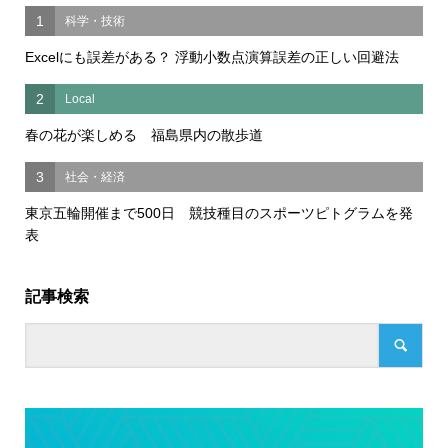
1
科学・技術
Excelにも誤差がある？ 浮動小数点演算誤差の正しい回避法
2
Local
春の花が楽しめる 福島県内の散歩道
3
社会・経済
東京五輪開催まで500日 競技種目のスポーツピトグラムを発
表
記事検索