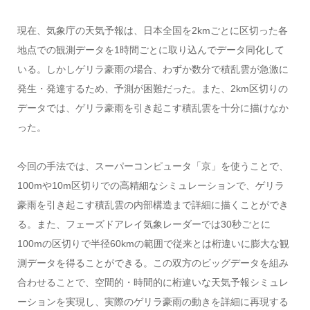
現在、気象庁の天気予報は、日本全国を2kmごとに区切った各
地点での観測データを1時間ごとに取り込んでデータ同化して
いる。しかしゲリラ豪雨の場合、わずか数分で積乱雲が急激に
発生・発達するため、予測が困難だった。また、2km区切りの
データでは、ゲリラ豪雨を引き起こす積乱雲を十分に描けなか
った。
今回の手法では、スーパーコンピュータ「京」を使うことで、
100mや10m区切りでの高精細なシミュレーションで、ゲリラ
豪雨を引き起こす積乱雲の内部構造まで詳細に描くことができ
る。また、フェーズドアレイ気象レーダーでは30秒ごとに
100mの区切りで半径60kmの範囲で従来とは桁違いに膨大な観
測データを得ることができる。この双方のビッグデータを組み
合わせることで、空間的・時間的に桁違いな天気予報シミュレ
ーションを実現し、実際のゲリラ豪雨の動きを詳細に再現する