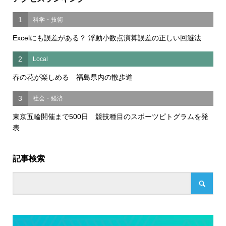
1
科学・技術
Excelにも誤差がある？ 浮動小数点演算誤差の正しい回避法
2
Local
春の花が楽しめる 福島県内の散歩道
3
社会・経済
東京五輪開催まで500日 競技種目のスポーツピトグラムを発
表
記事検索